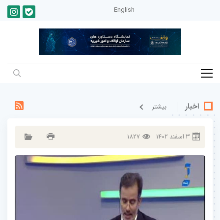
English
اخبار
بيشتر
3
اسفند
1402
1827