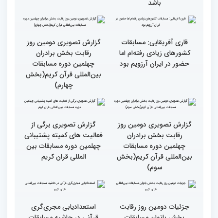
همه باید قرآنی و اهل قرآن
دومین محفل انس با قرآن
شویم/ ایران بیش از
ویژه بانوان در فرهنگسرای
کشورهای دیگر دغدغه مردم
امید برگزار شد
فلسطین را دارد
انس با قرآن چراغ راه
کسب موفقیت‌های متعدد
رسیدن به سرمنزل مقصود
در زندگی یکی از تأثیرات
است
انس با قرآن است
قرائت قرآن برای هر
انس با قرآن در روابط
مسلمان باید اولین اولویت
اجتماعی افراد تأثیرگذار است
باشد
قاری آفریقایی: مسابقات
گزارش تصویری دومین روز
کشورهای زیادی رفته‌ام اما
رقابت بخش برادران