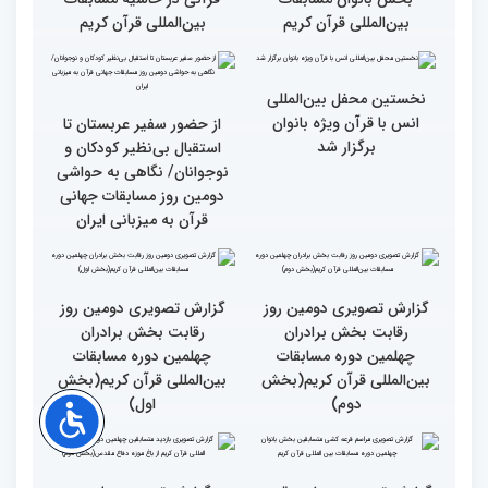
حضور در ایران آرزویم بود
چهلمین دوره مسابقات
بین‌المللی قرآن کریم(بخش
چهارم)
گزارش تصویری دومین روز
گزارش تصویری برگی از
رقابت بخش برادران
فعالیت های کمیته پشتیبانی
چهلمین دوره مسابقات
چهلمین دوره مسابقات بین
بین‌المللی قرآن کریم(بخش
المللی قران کریم
سوم)
جزئیات دومین روز رقابت
استعدادیابی مجری‌گری
بخش بانوان مسابقات
قرآنی در حاشیه مسابقات
بین‌المللی قرآن کریم
بین‌المللی قرآن کریم
نخستین محفل بین‌المللی
انس با قرآن ویژه بانوان
از حضور سفیر عربستان تا