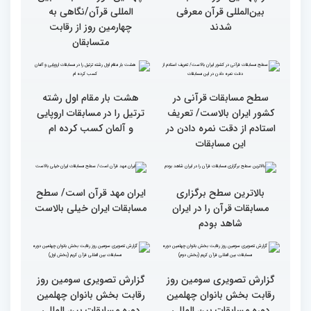
گزارش تصویری چهارمین
روز رقابت بخش برادران
چهلمین دوره مسابقات
بین‌المللی قرآن کریم(بخش
سومین محفل انس با قرآن
اول)
ویژه بانوان در آستان مقدس
امامزاده حسن (ع) برگزار
شد
پایان رقابت بانوان در
چهلمین دوره مسابقات بین
المللی قرآن/نگاهی به
چهارمین روز از رقابت
قاریان و حافظان فینالیست‌
متسابقان
در چهلمین دوره مسابقات
بین‌المللی قرآن معرفی
شدند