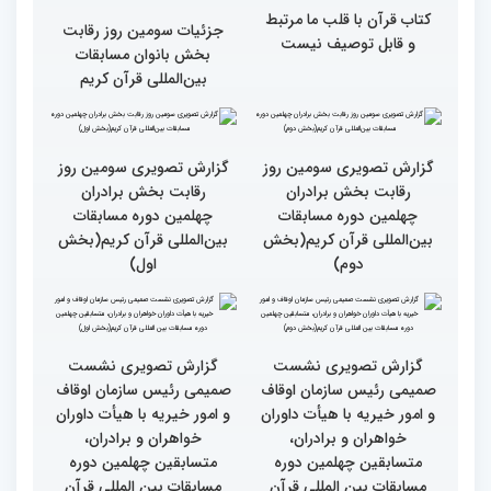
گزارش تصویری حضور
گزارش تصویری حضور
پررنگ کودکان و نوجوانان در
اصحاب رسانه درچهلمین
چهلمین دوره مسابقات بین
دوره مسابقات بین المللی
المللی قرآن کریم(بخش
قران کریم (بخش دوم)
اول)
گزارش تصویری حضور
قاری نیجریایی: نوجوانان
اصحاب رسانه درچهلمین
جهان عمل به قرآن را
دوره مسابقات بین المللی
سرلوحه امور خود قرار دهند
قران کریم (بخش اول)
کتاب قرآن با قلب ما مرتبط
جزئیات سومین روز رقابت
و قابل توصیف نیست
بخش بانوان مسابقات
بین‌المللی قرآن کریم