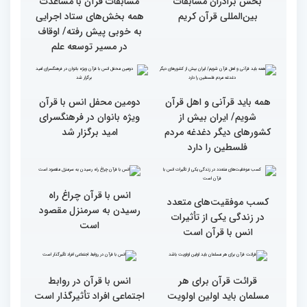
رقابت بخش بانوان چهلمین
رقابت بخش بانوان چهلمین
دوره مسابقات بین المللی
دوره مسابقات بین المللی
قرآن کریم (بخش دوم)
قرآن کریم (بخش اول)
گزارش تصویری بازدید
از ابتهال‌خوانی بداهه در
متسابقین چهلمین دوره
دیدار متسابقان با
مسابقات بین المللی قرآن
دکترخاموشی تا خوشنویسی
کریم از حسینیه جماران
آیات منتخب/ حاشیه های
سومین روز مسابقات قرآن
جزئیات سومین روز رقابت
فرآیند اجرایی و فنی
بخش برادران مسابقات
مسابقات قرآن با مساعدت
بین‌المللی قرآن کریم
همه بخش‌های ستاد اجرایی
به خوبی پیش رفته/ اوقاف
در مسیر توسعه علم