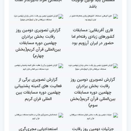
انس با قرآن چراغ راه
کسب موفقیت‌های متعدد
رسیدن به سرمنزل مقصود
در زندگی یکی از تأثیرات
است
انس با قرآن است
قرائت قرآن برای هر
انس با قرآن در روابط
مسلمان باید اولین اولویت
اجتماعی افراد تأثیرگذار است
باشد
قاری آفریقایی: مسابقات
گزارش تصویری دومین روز
کشورهای زیادی رفته‌ام اما
رقابت بخش برادران
حضور در ایران آرزویم بود
چهلمین دوره مسابقات
بین‌المللی قرآن کریم(بخش
چهارم)
گزارش تصویری دومین روز
گزارش تصویری برگی از