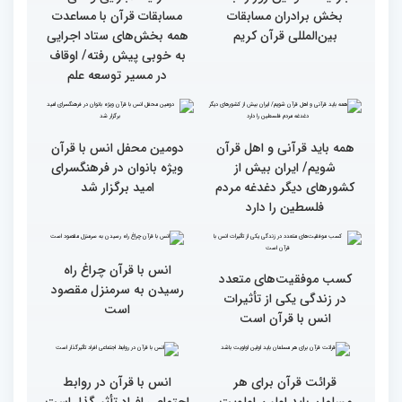
متسابقین چهلمین دوره
دیدار متسابقان با
مسابقات بین المللی قرآن
دکترخاموشی تا خوشنویسی
کریم از حسینیه جماران
آیات منتخب/ حاشیه های
سومین روز مسابقات قرآن
جزئیات سومین روز رقابت
فرآیند اجرایی و فنی
بخش برادران مسابقات
مسابقات قرآن با مساعدت
بین‌المللی قرآن کریم
همه بخش‌های ستاد اجرایی
به خوبی پیش رفته/ اوقاف
در مسیر توسعه علم
همه باید قرآنی و اهل قرآن
دومین محفل انس با قرآن
شویم/ ایران بیش از
ویژه بانوان در فرهنگسرای
کشورهای دیگر دغدغه مردم
امید برگزار شد
فلسطین را دارد