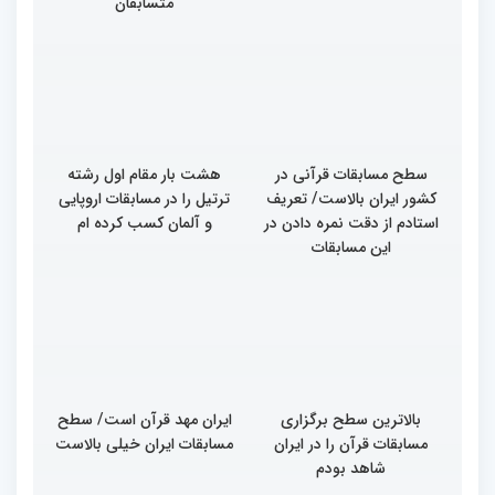
در چهلمین دوره مسابقات
چهلمین دوره مسابقات بین
بین‌المللی قرآن معرفی
المللی قرآن/نگاهی به
شدند
چهارمین روز از رقابت
متسابقان
سطح مسابقات قرآنی در
هشت بار مقام اول رشته
کشور ایران بالاست/ تعریف
ترتیل را در مسابقات اروپایی
استادم از دقت نمره دادن در
و آلمان کسب کرده ام
این مسابقات