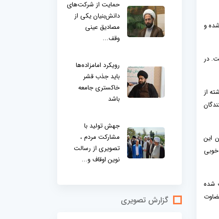
حمایت از شرکت‌های
دانش‌بنیان یکی از
غاز شده و
مصادیق عینی
وقف...
بقات است. در
رویکرد امامزاده‌ها
باید جذب قشر
خاکستری جامعه
ته از
باشد
ندگان
جهش تولید با
مشارکت مردم ،
ن این
تصویری از رسالت
 خوبی
نوین اوقاف و...
ت شده
قضاوت
گزارش تصویری