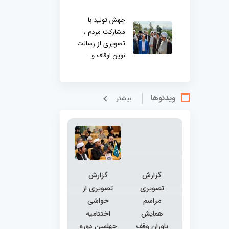
جهش تولید با
مشارکت مردم ،
تصویری از رسالت
نوین اوقاف و...
ویدئوها
بيشتر
گزارش
گزارش
تصویری
تصویری از
مراسم
حواشی
همایش
اختتامیه
یاوران وقف
چهلمین دوره