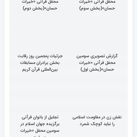
محفل قرآنی «خیرات
محفل قرآنی «خیرات
حسان»(بخش سوم)
حسان»(بخش دوم)
گزارش تصویری سومین
جزئیات پنجمین روز رقابت
محفل قرآنی «خیرات
بخش برادران مسابقات
حسان»(بخش اول)
بین‌المللی قرآن کریم
نقش زن در مقاومت اسلامی
تجلیل از بانوان قرآنی
را نباید کوچک شمرد
برگزیده جهان اسلام در
سومین محفل «خیرات