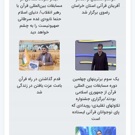
آفرینان قرآنی استان خراسان
مسابقات بین‌المللی قرآن با
رضوی برگزار شد
رهبر انقلاب/ دنیای اسلام
حتما نابودی غده سرطانی
صهیونیست را به چشم
خواهد دید
یک سوم برترینهای چهلمین
قدم گذاشتن در راه قرآن
دوره مسابقات بین المللی
باعث عزت یافتن در زندگی
قرآن از جمهوری اسلامی
شد
بودند/برگزاری جشنواره
تلاوتهای تقلیدی؛ رویدادی که
پای نوجوانان قرآنی ایستاده
است